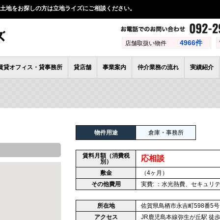
土地をお探しの方は立地ライズにご相談ください。
4966件
店舗取扱い物件
賃貸オフィス・貸事務所
貸店舗
事業案内
仲介業務の流れ
実績紹介
物件用途
倉庫・事務所
賃料月額（消費税
応相談
別）
敷金
（4ヶ月）
その他費用
実費: ：水光熱費、セキュリ
所在地
佐賀県鳥栖市永吉町598番5号
アクセス
JR鹿児島本線弥生が丘駅 徒歩