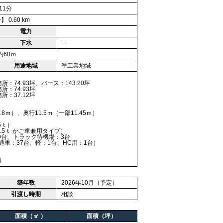
11分
0.60 km
電力
下水
―
約60ｍ
用途地域
準工業地域
所：74.93坪、バース：143.20坪
所：74.93坪
所：37.12坪
8ｍ）、奥行11.5ｍ（一部11.45ｍ）
ｔ）
ｔ かご車兼用タイプ）
9台、トラック待機場：3台
37台、軽：1台、HC用：1台）
社
築年数
2026年10月（予定）
引渡し時期
相談
面積（㎡ ）
面積（坪）