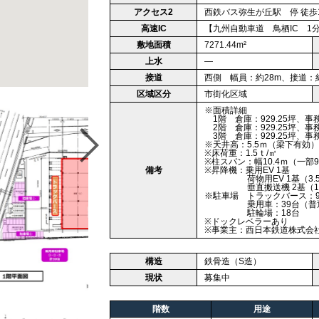
アクセス2
西鉄バス弥生が丘駅 停 徒歩
高速IC
【九州自動車道 鳥栖IC 1分】 
敷地面積
7271.44m²
上水
―
接道
西側 幅員：約28m、接道：
区域区分
市街化区域
※面積詳細
1階 倉庫：929.25坪、事務
2階 倉庫：929.25坪、事務
3階 倉庫：929.25坪、事務
※天井高：5.5ｍ（梁下有効）
※床荷重：1.5ｔ/㎡
※柱スパン：幅10.4ｍ（一部9.
備考
※昇降機：乗用EV 1基
荷物用EV 1基（3.5
垂直搬送機 2基（1.5
※駐車場 トラックバース：
乗用車：39台（普通車：
駐輪場：18台
※ドックレベラーあり
※事業主：西日本鉄道株式会
構造
鉄骨造（S造）
現状
募集中
階数
用途