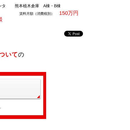
ンタ
熊本植木倉庫 A棟・B棟
150万円
賃料月額（消費税別）
談
ついて
の
す