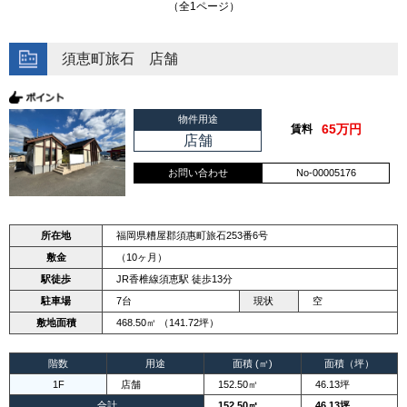
（全1ページ）
須恵町旅石 店舗
物件用途
65万円
賃料
店舗
お問い合わせ
No-00005176
所在地
福岡県糟屋郡須惠町旅石253番6号
敷金
（10ヶ月）
駅徒歩
JR香椎線須恵駅 徒歩13分
駐車場
7台
現状
空
敷地面積
468.50㎡ （141.72坪）
階数
用途
面積 (㎡)
面積（坪）
1F
店舗
152.50㎡
46.13坪
合計
152.50㎡
46.13坪