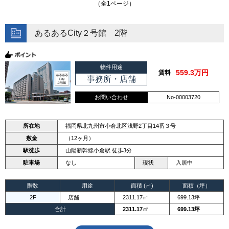
（全1ページ）
あるあるCity２号館 2階
物件用途
559.3万円
賃料
事務所・店舗
お問い合わせ
No-00003720
所在地
福岡県北九州市小倉北区浅野2丁目14番３号
敷金
（12ヶ月）
駅徒歩
山陽新幹線小倉駅 徒歩3分
駐車場
なし
現状
入居中
階数
用途
面積 (㎡)
面積（坪）
2F
店舗
2311.17㎡
699.13坪
合計
2311.17㎡
699.13坪