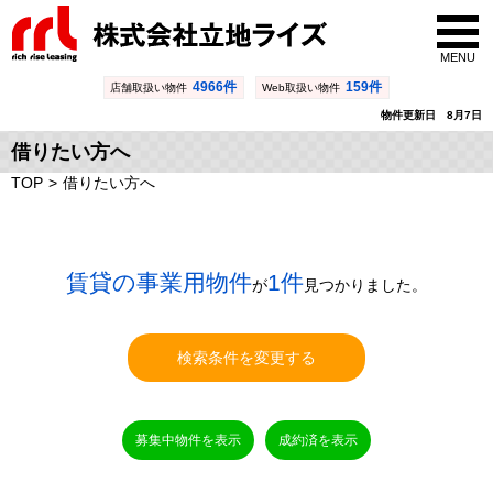
MENU
4966件
159件
店舗取扱い物件
Web取扱い物件
物件更新日 8月7日
借りたい方へ
TOP
借りたい方へ
賃貸の事業用物件
1件
が
見つかりました。
検索条件を変更する
募集中物件を表示
成約済を表示